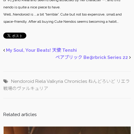
of VC3 and Riela and seems being attracted by her character ^^; and this
nendo is quite a nice piece to have.
Well…Nendoroid is ….a bit “terrible”. Cute but not too expensive, small and
space-friendly. After all buying Cute Nendos seems becoming a habit…
My Soul, Your Beats! 天使 Tenshi
ベアブリック Be@rbrick Series 22
Nendoroid
Riela
Valkyria Chronicles
ねんどろいど
リエラ
戦場のヴァルキュリア
Related articles