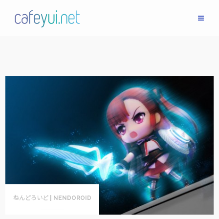
Skip
to
content
ねんどろいど | NENDOROID