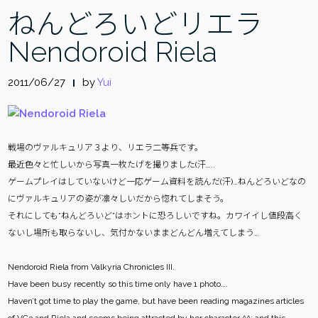
ねんどろいどリエラ
Nendoroid Riela
2011/06/27
by
Yui
戦場のヴァルキュリア３より、リエラ二等兵です。
最近色々と忙しいから写真一枚たげを撮りました(汗…..
ゲームプレイはしていないけど一応ゲーム資料を読んだ(汗)…ねんどろいどなの
にヴァルキュリアの姿が凛々しいだから惚れてしまそう。
それにしても”ねんどろいど”はホントに恐ろしいですね。カワイイし値段高く
ないし場所も取らないし、気付かないままどんどん増えてしまう…
Nendoroid Riela from Valkyria Chronicles III.
Have been busy recently so this time only have 1 photo….
Haven’t got time to play the game, but have been reading magazines articles