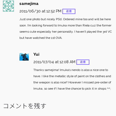
samejima
2011/06/30 at 12:52 PM
返信
Just one photo but nicely PS’d. Ordered mine too and will be here
soon. I’m looking forward to Imuka more than Riela cuz the former
seems cute especially her personality. I haven’t played the 3rd VC
but have watched the 1st OVA.
Yui
2011/07/04 at 12:08 AM
返信
Thanks samejima!
Imuka’s nendo is also a nice one to
have. I like the metallic style of paint on the clothes and
the weapon is also nice!! However I missed pre-order of
Imuka, so see if I have the chance to pick it in shops ^^;
コメントを残す