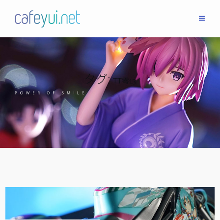
Skip
to
content
タグ:
TT零13