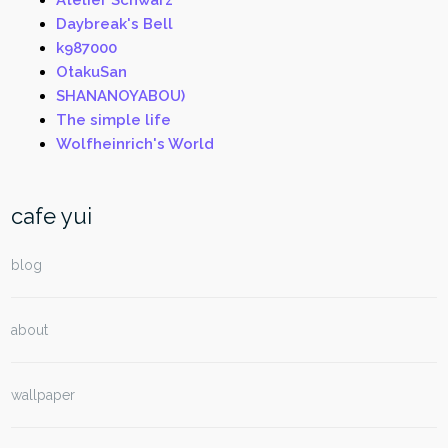
Atelier Schwarz
Daybreak's Bell
k987000
OtakuSan
SHANANOYABOU)
The simple life
Wolfheinrich's World
cafe yui
blog
about
wallpaper