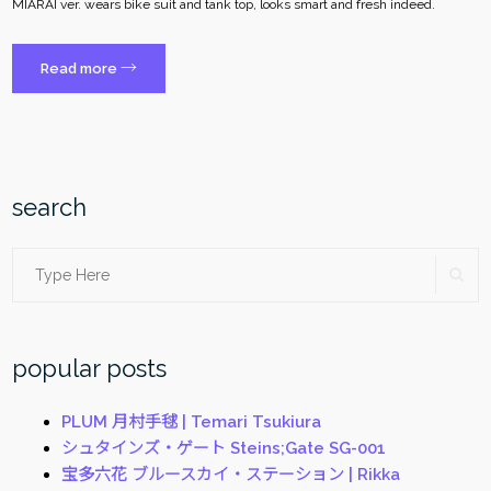
MIARAI ver. wears bike suit and tank top, looks smart and fresh indeed.
“figma
→
Read more
レ
ー
シ
ン
グ
search
ミ
ク
Search
SE
2013
EV
for:
MIRAI
ver.
popular posts
|
Racing
PLUM 月村手毬 | Temari Tsukiura
Miku
シュタインズ・ゲート Steins;Gate SG-001
2013:
宝多六花 ブルースカイ・ステーション | Rikka
EV