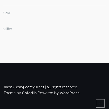
flickr
twitter
©2012-2024 cafeyui.net | all rights reserved.
Theme by
Colorlib
Powered by
WordPress