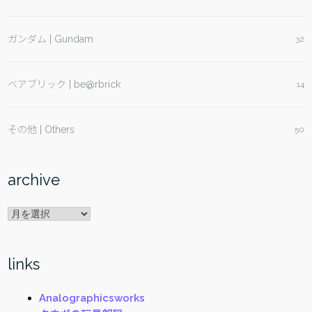
ガンダム | Gundam
32
ベアブリック | be@rbrick
14
その他 | Others
50
archive
archive
links
Analographicsworks