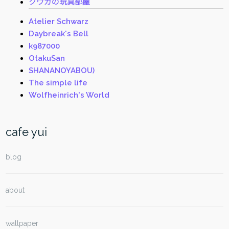
クウガの玩具部屋
Atelier Schwarz
Daybreak's Bell
k987000
OtakuSan
SHANANOYABOU)
The simple life
Wolfheinrich's World
cafe yui
blog
about
wallpaper