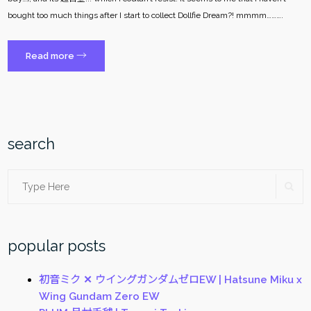
bought too much things after I start to collect Dollfie Dream?! mmmm……….
“fragmentdesign
→
Read more
be@rbrick”
search
Search
SE
for:
popular posts
初音ミク ✕ ウイングガンダムゼロEW | Hatsune Miku x
Wing Gundam Zero EW