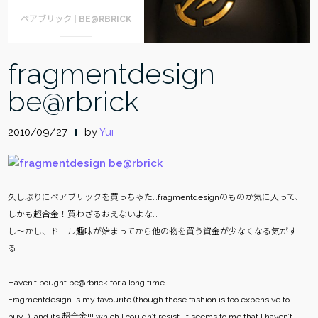
ベアブリック | BE@RBRICK
fragmentdesign
be@rbrick
2010/09/27
by
Yui
久しぶりにベアブリックを買っちゃた…fragmentdesignのものか気に入って、
しかも超合金！買わざるおえないよな…
し〜かし、ドール趣味が始まってから他の物を買う資金が少なくなる気がす
る….
Haven’t bought be@rbrick for a long time…
Fragmentdesign is my favourite (though those fashion is too expensive to
buy…), and its 超合金!!! which I couldn’t resist. It seems to me that I haven’t