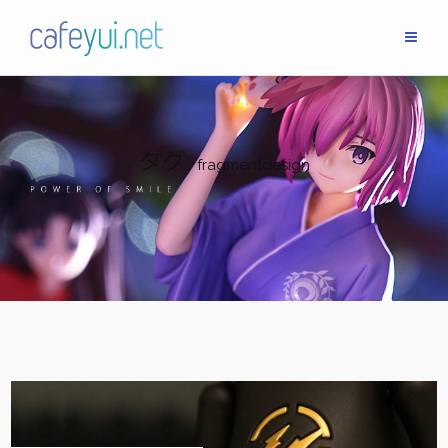
Skip
to
content
タグ:
fragmentdesign