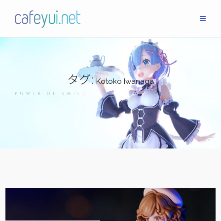
Skip
to
content
タグ:
Kotoko Iwanaga