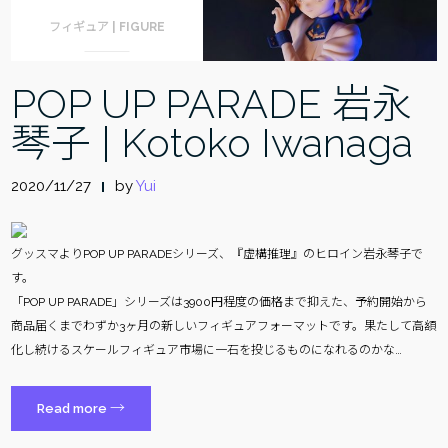
フィギュア | FIGURE
POP UP PARADE 岩永
琴子 | Kotoko Iwanaga
2020/11/27
by
Yui
グッスマよりPOP UP PARADEシリーズ、『虚構推理』のヒロイン岩永琴子で
す。
「POP UP PARADE」シリーズは3900円程度の価格まで抑えた、予約開始から
商品届くまでわずか3ヶ月の新しいフィギュアフォーマットです。果たして高額
化し続けるスケールフィギュア市場に一石を投じるものになれるのかな…
“POP
→
Read more
UP