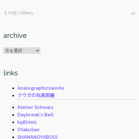
その他 | Others
50
archive
archive
links
Analographicsworks
クウガの玩具部屋
Atelier Schwarz
Daybreak's Bell
k987000
OtakuSan
SHANANOYABOU)