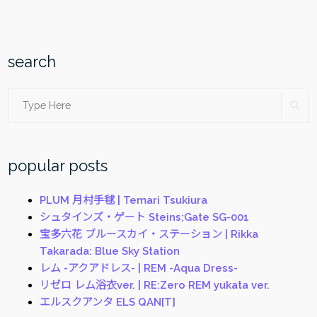
PARADE
岩
永
琴
search
子
|
Search
SE
Kotoko
Iwanaga”
for:
popular posts
PLUM 月村手毬 | Temari Tsukiura
シュタインズ・ゲート Steins;Gate SG-001
宝多六花 ブルースカイ・ステーション | Rikka
Takarada: Blue Sky Station
レム -アクアドレス- | REM -Aqua Dress-
リゼロ レム浴衣ver. | RE:Zero REM yukata ver.
エルスクアンタ ELS QAN[T]