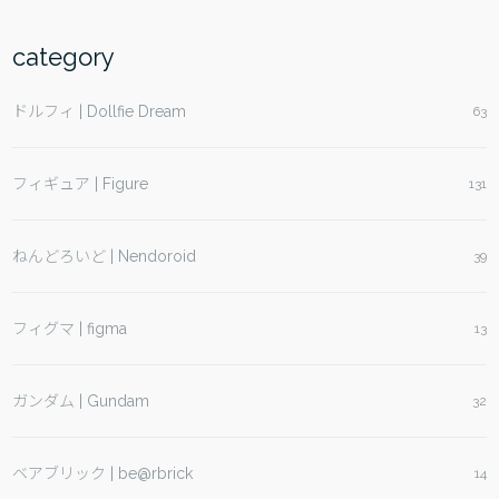
category
ドルフィ | Dollfie Dream
63
フィギュア | Figure
131
ねんどろいど | Nendoroid
39
フィグマ | figma
13
ガンダム | Gundam
32
ベアブリック | be@rbrick
14