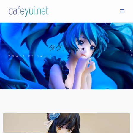
Skip
to
content
タグ:
Newyear