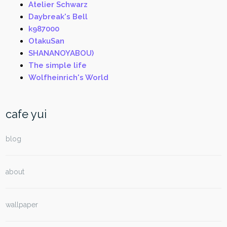
Atelier Schwarz
Daybreak's Bell
k987000
OtakuSan
SHANANOYABOU)
The simple life
Wolfheinrich's World
cafe yui
blog
about
wallpaper