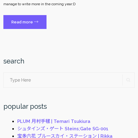
manage to write more in the coming year:D
“あ
→
Read more
け
ま
し
て
お
search
め
で
Search
SE
と
う
for:
ご
ざ
popular posts
い
ま
PLUM 月村手毬 | Temari Tsukiura
す
シュタインズ・ゲート Steins;Gate SG-001
2019
宝多六花 ブルースカイ・ステーション | Rikka