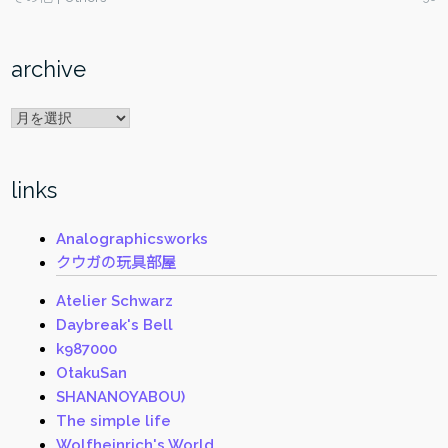
archive
archive
links
Analographicsworks
クウガの玩具部屋
Atelier Schwarz
Daybreak's Bell
k987000
OtakuSan
SHANANOYABOU)
The simple life
Wolfheinrich's World