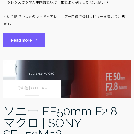
ーやレンズはやや入手困難気味で、根気よく探すしかない(高い…)
という訳でいつものフィギャアレビュアー目線で機材レビューを書こうと思い
ます。
“Leica
→
Read more
TL2”
その他 | OTHERS
ソニー FE50mm F2.8
マクロ | SONY