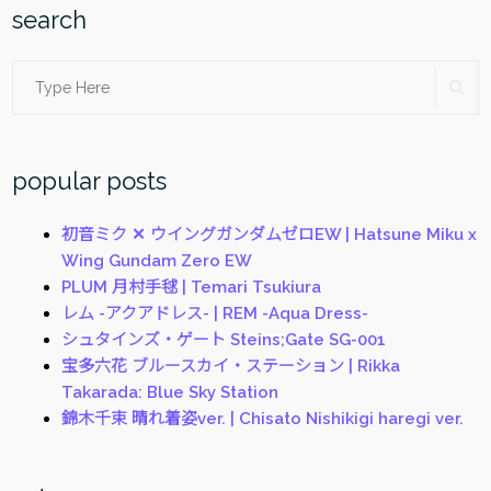
マ
search
ク
ロ
Search
SE
|
SONY
for:
SEL50M28”
popular posts
初音ミク ✕ ウイングガンダムゼロEW | Hatsune Miku x
Wing Gundam Zero EW
PLUM 月村手毬 | Temari Tsukiura
レム -アクアドレス- | REM -Aqua Dress-
シュタインズ・ゲート Steins;Gate SG-001
宝多六花 ブルースカイ・ステーション | Rikka
Takarada: Blue Sky Station
錦木千束 晴れ着姿ver. | Chisato Nishikigi haregi ver.