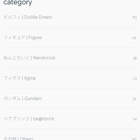
category
ドルフィ | Dollfie Dream
63
フィギュア | Figure
131
ねんどろいど | Nendoroid
39
フィグマ | figma
13
ガンダム | Gundam
32
ベアブリック | be@rbrick
14
その他 | Others
50