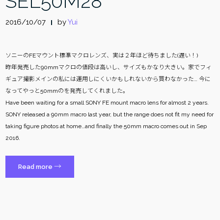
SEL50M28
2016/10/07
by
Yui
ソニーのFEマウント標準マクロレンズ、実は２年ほど待ちました(遅い！)
昨年発売した90mmマクロの値段は高いし、サイズもかなり大きい。家でフィ
ギュア撮影メインの私には運用しにくいかもしれないから買わなかった… 今に
なってやっと50mmのを発売してくれました。
Have been waiting for a small SONY FE mount macro lens for almost 2 years.
SONY released a 90mm macro last year, but the range does not fit my need for
taking figure photos at home…and finally the 50mm macro comes out in Sep
2016.
“ソ
→
Read more
ニ
ー
FE50mm
F2.8