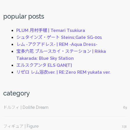
for:
ver.
|
popular posts
Kanzaki
Ranko
PLUM 月村手毬 | Temari Tsukiura
Awaited
シュタインズ・ゲート Steins;Gate SG-001
Person
レム -アクアドレス- | REM -Aqua Dress-
of
宝多六花 ブルースカイ・ステーション | Rikka
Fate
Takarada: Blue Sky Station
ver.”
エルスクアンタ ELS QAN[T]
リゼロ レム浴衣ver. | RE:Zero REM yukata ver.
category
ドルフィ | Dollfie Dream
63
フィギュア | Figure
131