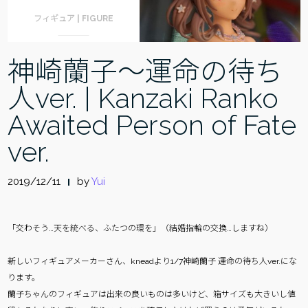
フィギュア | FIGURE
神崎蘭子〜運命の待ち
人ver. | Kanzaki Ranko
Awaited Person of Fate
ver.
2019/12/11
by
Yui
「交わそう…天を統べる、ふたつの環を」（結婚指輪の交換…しますね）
新しいフィギュアメーカーさん、kneadより1/7神崎蘭子 運命の待ち人ver.にな
ります。
蘭子ちゃんのフィギュアは出来の良いものは多いけど、箱サイズも大きいし値