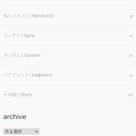
ねんどろいど | Nendoroid
39
フィグマ | figma
13
ガンダム | Gundam
32
ベアブリック | be@rbrick
14
その他 | Others
50
archive
archive