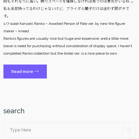
段もそれなりに高い。飾りスペースを確保しなければ買うのは勇気がいるね…。
私も全部持ってるわけじゃないけど、ブライダル蘭子だけは迷わず即ポチで
す。
1/7 scale Kanzaki Ranko – Awaited Person of Fate ver. by new the figure
maker – knead.
Ranko’s figures are usually nice but huge and expensive..well a little more
brave is need for purchasing without consideration of display space. I haven’t
completed Ranko collection but the bridal ver. is a nice piece to own.
“神
→
Read more
崎
蘭
子〜
運
命
search
の
待
Search
SE
ち
人