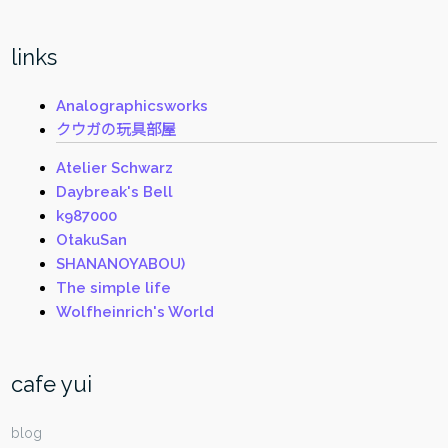
links
Analographicsworks
クウガの玩具部屋
Atelier Schwarz
Daybreak's Bell
k987000
OtakuSan
SHANANOYABOU)
The simple life
Wolfheinrich's World
cafe yui
blog