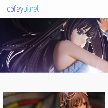
Skip
to
content
タグ:
knead