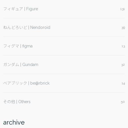
フィギュア | Figure
131
ねんどろいど | Nendoroid
39
フィグマ | figma
13
ガンダム | Gundam
32
ベアブリック | be@rbrick
14
その他 | Others
50
archive