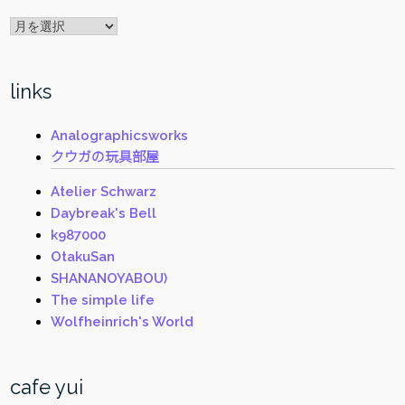
archive
links
Analographicsworks
クウガの玩具部屋
Atelier Schwarz
Daybreak's Bell
k987000
OtakuSan
SHANANOYABOU)
The simple life
Wolfheinrich's World
cafe yui