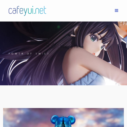
Skip
to
content
タグ:
Magic Time