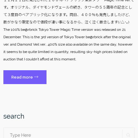
１２月２１日に発売された１００％ベアブリック東京タワー Magic Time ver.で
す。オリジナル、ダイヤモンドヴェールの続き、タワーの５５周年の記念とし
て３度目のベアブリック化になります。同日、４００％も発売しましたけど、
数がかなり限定なので値段が凄い事になるから、泣く泣く断念します(ﾉ△･｡)
The 100% be@rbrick Tokyo Tower Magic Time version was released on 21
December. This is the 3rd version of Tokyo Tower be@rbrick after the original
ver. and Diamond Veil ver.. 400% size also available on the same day, however
it seems to be quite limited in quantity, resulting sky-high prices listed on
auction that I couldn’t afford at this moment.
“ベ
→
Read more
ア
ブ
リ
ッ
ク
search
東
京
Search
SE
タ