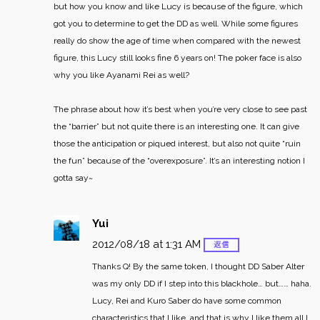
but how you know and like Lucy is because of the figure, which
got you to determine to get the DD as well. While some figures
really do show the age of time when compared with the newest
figure, this Lucy still looks fine 6 years on! The poker face is also
why you like Ayanami Rei as well?
The phrase about how it’s best when you’re very close to see past
the “barrier” but not quite there is an interesting one. It can give
those the anticipation or piqued interest, but also not quite “ruin
the fun” because of the “overexposure”. It’s an interesting notion I
gotta say~
Yui
2012/08/18 at 1:31 AM
返信
Thanks Q!
By the same token, I thought DD Saber Alter
was my only DD if I step into this blackhole… but…… haha.
Lucy, Rei and Kuro Saber do have some common
characteristics that I like, and that is why I like them all I