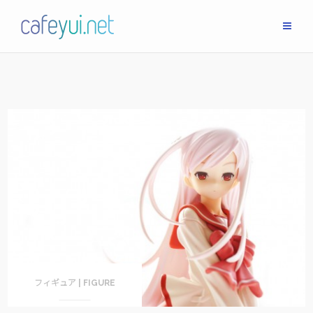
Skip
to
content
フィギュア | FIGURE