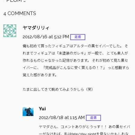
4 COMMENTS
ヤマダリリィ
2012/08/16 at 5:12 PM
返信
俺も初めて買ったフィギュアはアルターの黒セイバーでした。
そ
れまでフィギュアは「未塗装のガレキ」が一般で、
とても素人が
作れるものじゃなかった記憶があります。
それが初めて見た黒セ
イバーに、
「完成品がこんなに安く買えるの！？」
っと感動すら
覚えた感があります。
たまに出してきて眺めてみようかしら（笑）
Yui
2012/08/18 at 1:15 AM
返信
ヤマダさん、コメントありがとうっす！！
あの黒セイバ
ーがなければ、私はfate/stay nightを見ないかもしれな