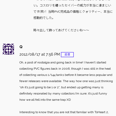
い。コスロリを纏ったセイバーの威力が本当に凄まじい
です(笑)！
当時PVC完成品の価格とクォリティー、本当に
感動的でした。
時々出して飾ってあげてくださいね〜〜
Q
2012/08/17 at 7:56 PM
返信
Oh, a post of nostalgia and going back in time! I haven’t started
collecting PVC figures back in 2006, though I was still in the heat
of collecting various 1/144 tanks before it became less popular and
fewer releases were available. The way how one was just thinking
“oh it’s just going to be 1 or 2”, but ended up getting many is
definitely resonated by many collectors I’m sure; it’s just funny
how we all fell into the same trap XD
Interesting to know that you are not that familiar with ToHeart 2,