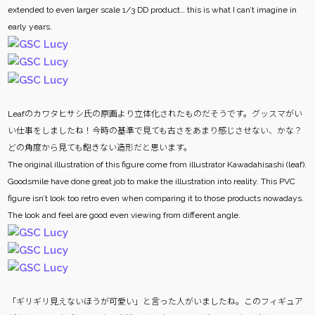
extended to even larger scale 1/3 DD product… this is what I can’t imagine in
early years.
Leafのカワタヒサシ氏の原画より立体化されたものだそうです。グッスマがい
い仕事をしましたね！今時の基準で見ても古さをあまり感じさせない、かな？
どの角度から見ても飽きない造形だと思います。
The original illustration of this figure come from illustrator Kawadahisashi (leaf).
Goodsmile have done great job to make the illustration into reality. This PVC
figure isn’t look too retro even when comparing it to those products nowadays.
The look and feel are good even viewing from different angle.
「ギリギリ見えないほうが可愛い」と言った人がいましたね。このフィギュア