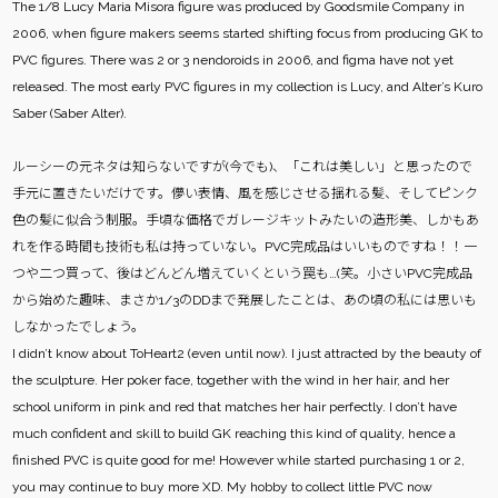
The 1/8 Lucy Maria Misora figure was produced by Goodsmile Company in
2006, when figure makers seems started shifting focus from producing GK to
PVC figures. There was 2 or 3 nendoroids in 2006, and figma have not yet
released. The most early PVC figures in my collection is Lucy, and Alter’s Kuro
Saber (Saber Alter).
ルーシーの元ネタは知らないですが(今でも)、「これは美しい」と思ったので
手元に置きたいだけです。儚い表情、風を感じさせる揺れる髪、そしてピンク
色の髪に似合う制服。手頃な価格でガレージキットみたいの造形美、しかもあ
れを作る時間も技術も私は持っていない。PVC完成品はいいものですね！！一
つや二つ買って、後はどんどん増えていくという罠も…(笑。小さいPVC完成品
から始めた趣味、まさか1/3のDDまで発展したことは、あの頃の私には思いも
しなかったでしょう。
I didn’t know about ToHeart2 (even until now). I just attracted by the beauty of
the sculpture. Her poker face, together with the wind in her hair, and her
school uniform in pink and red that matches her hair perfectly. I don’t have
much confident and skill to build GK reaching this kind of quality, hence a
finished PVC is quite good for me! However while started purchasing 1 or 2,
you may continue to buy more XD. My hobby to collect little PVC now