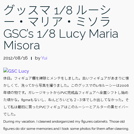
グッスマ 1/8 ルーシ
ー・マリア・ミソラ
GSC’s 1/8 Lucy Maria
Misora
2012/08/16
by
Yui
休日。フィギュア棚を掃除とメンテをしました。古いフィギュアがあまりに懐
かしくて、洗ってから写真を撮りました。このグッスマの1/8ルーシーは2006
年頃の物です。ガレージキットからPVC完成品フィギュアへ全面シフトし始め
た頃かな。figmaもないし、ねんどろいども２−３体でしか出してなかった。そ
して私は最初に買ったPVCフィギュアはこのルーシーとアルターの黒セイバー
でした。
During my vacation, I cleaned andorganized my figures cabinets. Those old
figures do stir some memories and I took some photos for them after cleaning.