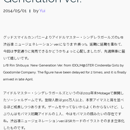
2014/05/01
by
Yui
グッドスマイルカンパニーよりアイドルマスター・シンデレラガールズの1/8
渋谷凛 ニュージェネレーション ver.になります(長っ!)。延期に延期を重ねて、
今回は予定通りに発売できるかどうかちょっと心配しましたが、先週無事に届
いて嬉しいです。
1/8 Rin Shibuya: New Generation Ver. from IDOLM@STER Cinderella Girls by
Goodsmile Company. The figure have been delayed for 2 times, and it is finally
arrived in late April.
アイドルマスター・シンデレラガールズというのは2011年末Mobageで展開し
たソーシャルゲームです。登録人数は300万人以上、本家アイマスと肩を並べ
るほど成長しつつあります。ゲームをやってないからよくわからないけど、し
ぶりんはモバマス初期アイドルの１人、今はモバマスの顔みたいの存在です
ね。渋谷凛ニュージェネレーションver.はSRカードのイラストそのまま立体化
したものです。