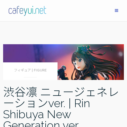
Skip
to
content
フィギュア | FIGURE
渋谷凛 ニュージェネレ
ーションver. | Rin
Shibuya New
Generation ver.