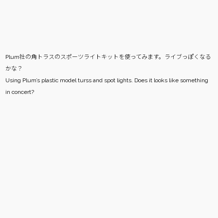
Plum社の角トラスのスポーツライトキットを使ってみます。ライブっぽくなる
かな？
Using Plum’s plastic model turss and spot lights. Does it looks like something
in concert?