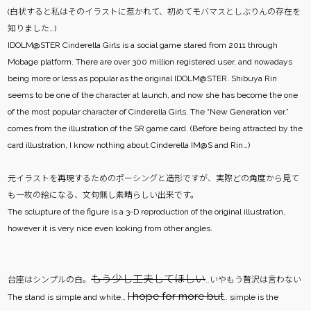
(白状すると私はそのイラストに惹かれて、初めてモバマスとしぶりんの存在を
知りました…)
IDOLM@STER Cinderella Girls is a social game stared from 2011 through
Mobage platform. There are over 300 million registered user, and nowadays
being more or less as popular as the original IDOLM@STER. Shibuya Rin
seems to be one of the character at launch, and now she has become the one
of the most popular character of Cinderella Girls. The “New Generation ver.”
comes from the illustration of the SR game card. (Before being attracted by the
card illustration, I know nothing about Cinderella IM@S and Rin…)
元イラストを再現するためのポーシングと造形ですが、実際どの角度から見て
も一枚の絵になる、文句無し素晴らしい出来です。
The sclupture of the figure is a 3-D reproduction of the original illustration,
however it is very nice even looking from other angles.
もう少し工夫してほしい
台座はシンプルの白。
..いやもう贅沢は言わない
I hope for more but
The stand is simple and white…
.. simple is the