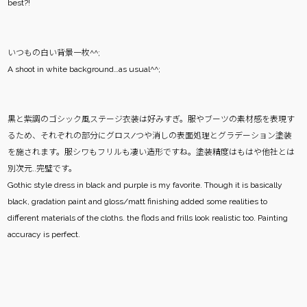
best?!
いつもの白い背景一枚^^;
A shoot in white background…as usual^^;
黒と紫調のゴシック風ステージ衣装は好みすぎ。服やブーツの素材感を表現す
るため、それぞれの部分にグロス/つや消しの表面処理とグラデーション塗装
を施されます。服シワもフリルも凄い造形ですね。塗装精度はもはや他社とは
別次元..完璧です。
Gothic style dress in black and purple is my favorite. Though it is basically
black, gradation paint and gloss/matt finishing added some realities to
different materials of the cloths. the flods and frills look realistic too. Painting
accuracy is perfect.