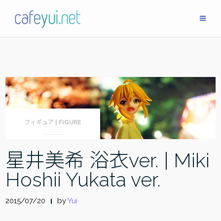
Skip
to
content
フィギュア | FIGURE
星井美希 浴衣ver. | Miki
Hoshii Yukata ver.
2015/07/20
by
Yui