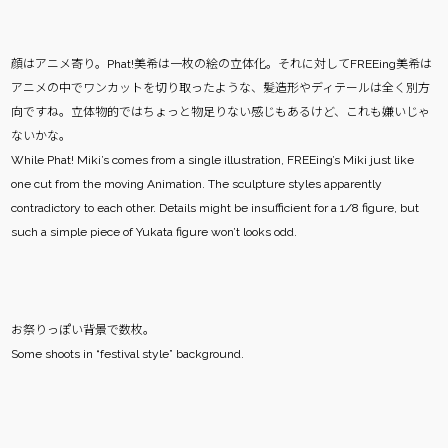
顔はアニメ寄り。Phat!美希は一枚の絵の立体化。それに対してFREEing美希は
アニメの中でワンカットを切り取ったような、髪造形やディテールは全く別方
向ですね。立体物的ではちょっと物足りない感じもあるけど、これも嫌いじゃ
ないかな。
While Phat! Miki’s comes from a single illustration, FREEing’s Miki just like
one cut from the moving Animation. The sculpture styles apparently
contradictory to each other. Details might be insufficient for a 1/8 figure, but
such a simple piece of Yukata figure won’t looks odd.
お祭りっぽい背景で数枚。
Some shoots in “festival style” background.