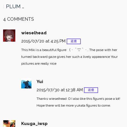
PLUM …
4 COMMENTS
wieselhead
2015/07/20 at 4:25 PM
返信
This Miki is a beautiful figure （‐＾▽＾‐.
The pose with her
turned backward gaze gives her such a lively appearance
Your
pictures are really nice
Yui
2015/07/30 at 12:38 AM
返信
Thanks wieselhead :D
I also like this figure’s pose a lot!
Hope there will be more yukata figures to come.
Kuuga_iwsp