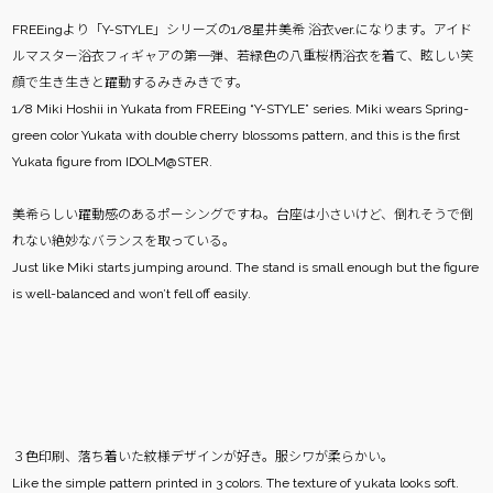
FREEingより「Y-STYLE」シリーズの1/8星井美希 浴衣ver.になります。アイド
ルマスター浴衣フィギャアの第一弾、若緑色の八重桜柄浴衣を着て、眩しい笑
顔で生き生きと躍動するみきみきです。
1/8 Miki Hoshii in Yukata from FREEing “Y-STYLE” series. Miki wears Spring-
green color Yukata with double cherry blossoms pattern, and this is the first
Yukata figure from IDOLM@STER.
美希らしい躍動感のあるポーシングですね。台座は小さいけど、倒れそうで倒
れない絶妙なバランスを取っている。
Just like Miki starts jumping around. The stand is small enough but the figure
is well-balanced and won’t fell off easily.
３色印刷、落ち着いた紋様デザインが好き。服シワが柔らかい。
Like the simple pattern printed in 3 colors. The texture of yukata looks soft.